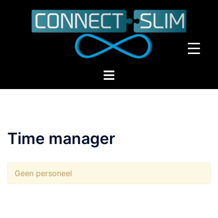
Ga
naar
de
inhoud
Toggle
menu
Time manager
Geen personeel