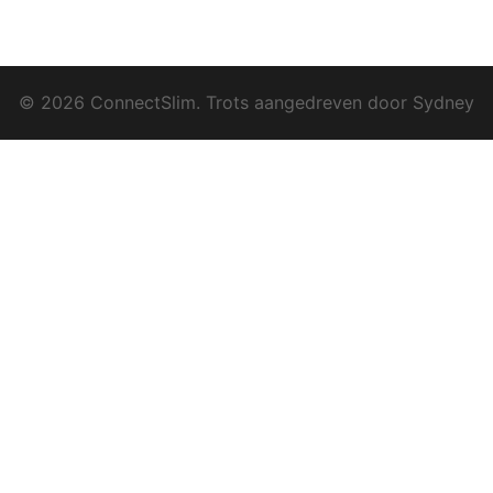
© 2026 ConnectSlim. Trots aangedreven door
Sydney